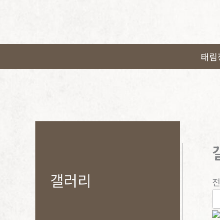
콘
텐
츠
로
태림
건
너
뛰
기
갤러리
전