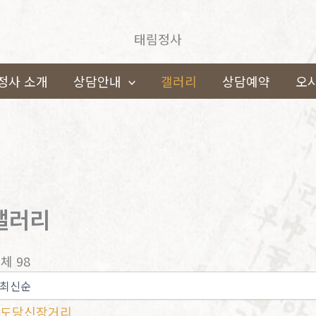
태림정사
정사 소개
상담안내
갤러리
상담예약
오
갤러리
체 98