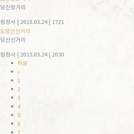
도당신장거리
태림정사
| 2015.03.24
| 1721
도당산신거리
태림정사
| 2015.03.24
| 2030
처음
«
1
2
3
4
5
6
7