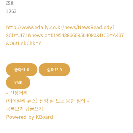
조회
1263
http://www.edaily.co.kr/news/NewsRead.edy?
SCD=JI71&newsid=01954886609564080&DCD=A407
&OutLnkChk=Y
좋아요
0
싫어요
0
인쇄
«
신장거리
(이데일리 뉴스) 신점 잘 보는 용한 점집
»
목록보기
답글쓰기
Powered by KBoard