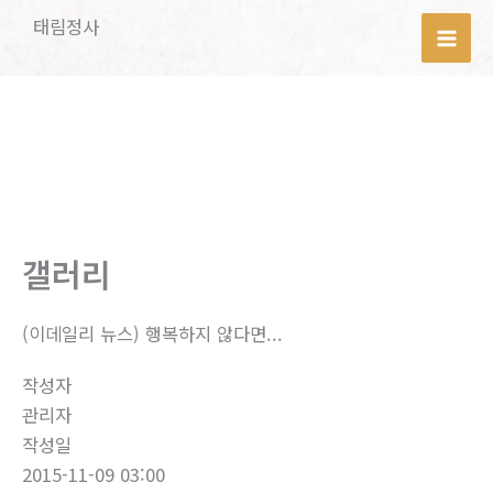
콘
태림정사
텐
Mai
츠
로
Men
건
너
뛰
기
갤러리
(이데일리 뉴스) 행복하지 않다면...
작성자
관리자
작성일
2015-11-09 03:00